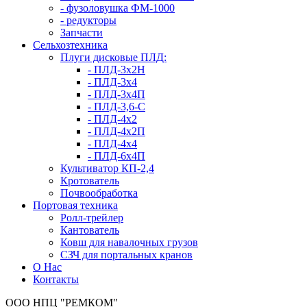
- фузоловушка ФМ-1000
- редукторы
Запчасти
Сельхозтехника
Плуги дисковые ПЛД:
- ПЛД-3х2H
- ПЛД-3х4
- ПЛД-3х4П
- ПЛД-3,6-С
- ПЛД-4х2
- ПЛД-4х2П
- ПЛД-4х4
- ПЛД-6х4П
Культиватор КП-2,4
Кротователь
Почвообработка
Портовая техника
Ролл-трейлер
Кантователь
Ковш для навалочных грузов
СЗЧ для портальных кранов
О Нас
Контакты
ООО НПЦ "РЕМКОМ"