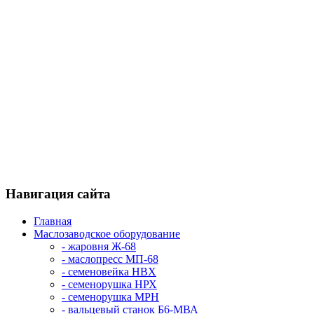
Навигация сайта
Главная
Маслозаводское оборудование
- жаровня Ж-68
- маслопресс МП-68
- семеновейка НВХ
- семенорушка НРХ
- семенорушка МРН
- вальцевый станок Б6-МВА